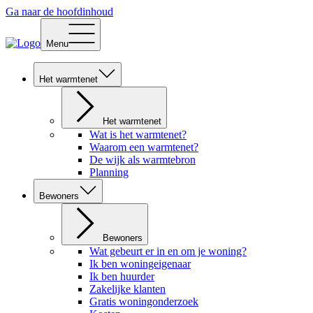
Ga naar de hoofdinhoud
Menu
Het warmtenet
Het warmtenet
Wat is het warmtenet?
Waarom een warmtenet?
De wijk als warmtebron
Planning
Bewoners
Bewoners
Wat gebeurt er in en om je woning?
Ik ben woningeigenaar
Ik ben huurder
Zakelijke klanten
Gratis woningonderzoek