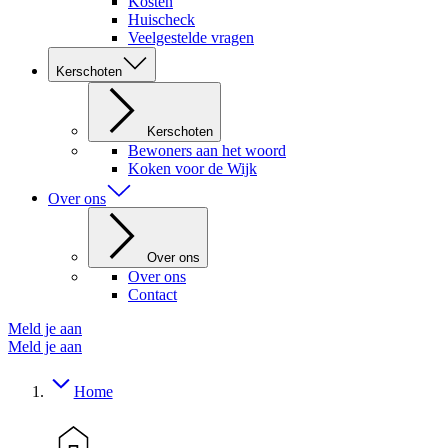
Kosten
Huischeck
Veelgestelde vragen
Kerschoten
Kerschoten
Bewoners aan het woord
Koken voor de Wijk
Over ons
Over ons
Over ons
Contact
Meld je aan
Meld je aan
Home